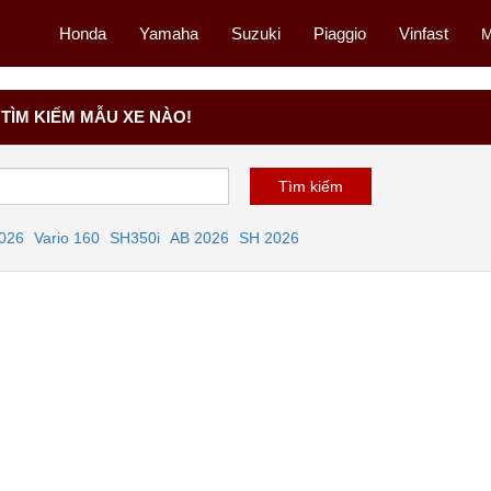
Honda
Yamaha
Suzuki
Piaggio
Vinfast
M
TÌM KIẾM MẪU XE NÀO!
2026
Vario 160
SH350i
AB 2026
SH 2026