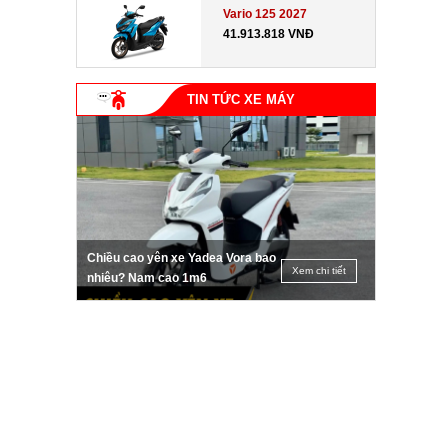
Vario 125 2027
41.913.818 VNĐ
TIN TỨC XE MÁY
Chiều cao yên xe Yadea Vora bao
Xem chi tiết
nhiêu? Nam cao 1m6