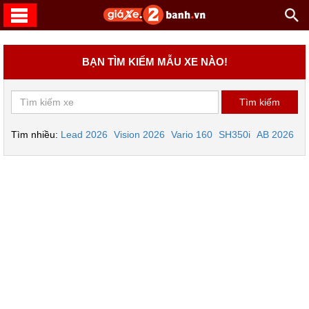
BẠN TÌM KIẾM MẪU XE NÀO!
Tìm nhiều:
Lead 2026
Vision 2026
Vario 160
SH350i
AB 2026