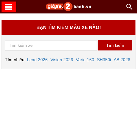
BẠN TÌM KIẾM MẪU XE NÀO!
Tìm nhiều:
Lead 2026
Vision 2026
Vario 160
SH350i
AB 2026