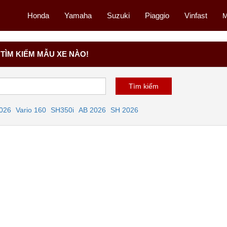
Honda
Yamaha
Suzuki
Piaggio
Vinfast
M
TÌM KIẾM MẪU XE NÀO!
2026
Vario 160
SH350i
AB 2026
SH 2026