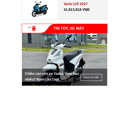
Vario 125 2027
41.913.818 VNĐ
TIN TỨC XE MÁY
Chiều cao yên xe Yadea Vora bao
Xem chi tiết
nhiêu? Nam cao 1m6