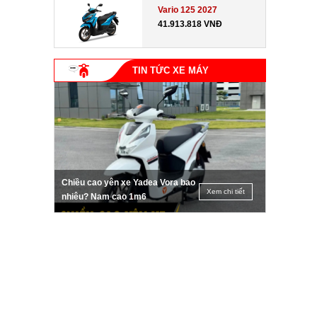
Vario 125 2027
41.913.818 VNĐ
TIN TỨC XE MÁY
Chiều cao yên xe Yadea Vora bao
Xem chi tiết
nhiêu? Nam cao 1m6