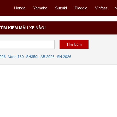
Honda
Yamaha
Suzuki
Piaggio
Vinfast
M
TÌM KIẾM MẪU XE NÀO!
2026
Vario 160
SH350i
AB 2026
SH 2026