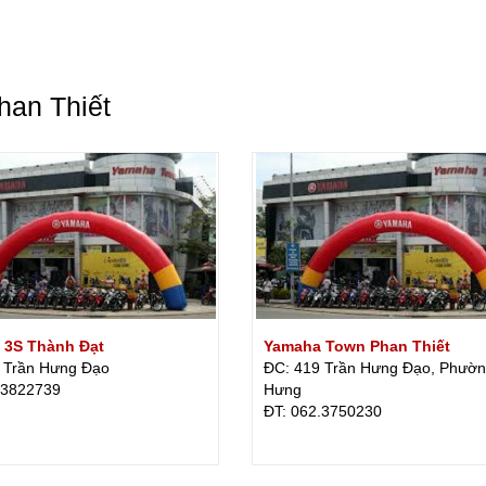
han Thiết
 3S Thành Đạt
Yamaha Town Phan Thiết
 Trần Hưng Đạo
ĐC: 419 Trần Hưng Đạo, Phườn
.3822739
Hưng
ÐT: 062.3750230