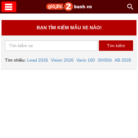
BẠN TÌM KIẾM MẪU XE NÀO!
Tìm nhiều:
Lead 2026
Vision 2026
Vario 160
SH350i
AB 2026