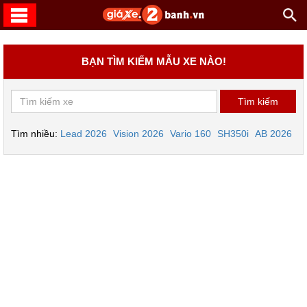
BẠN TÌM KIẾM MẪU XE NÀO!
Tìm nhiều:
Lead 2026
Vision 2026
Vario 160
SH350i
AB 2026