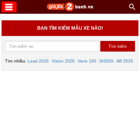
BẠN TÌM KIẾM MẪU XE NÀO!
Tìm nhiều:
Lead 2026
Vision 2026
Vario 160
SH350i
AB 2026