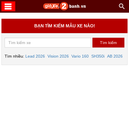
BẠN TÌM KIẾM MẪU XE NÀO!
Tìm nhiều:
Lead 2026
Vision 2026
Vario 160
SH350i
AB 2026