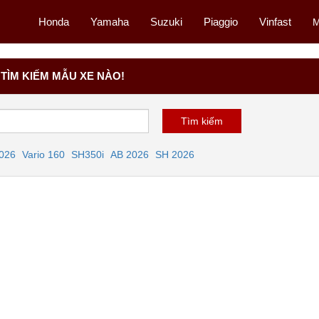
Honda
Yamaha
Suzuki
Piaggio
Vinfast
M
TÌM KIẾM MẪU XE NÀO!
2026
Vario 160
SH350i
AB 2026
SH 2026