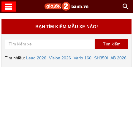
BẠN TÌM KIẾM MẪU XE NÀO!
Tìm nhiều:
Lead 2026
Vision 2026
Vario 160
SH350i
AB 2026