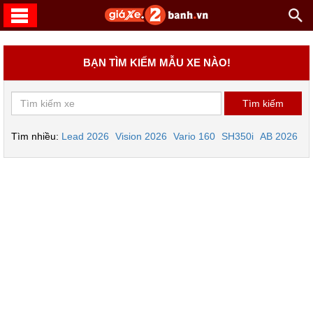
BẠN TÌM KIẾM MẪU XE NÀO!
Tìm nhiều:
Lead 2026
Vision 2026
Vario 160
SH350i
AB 2026