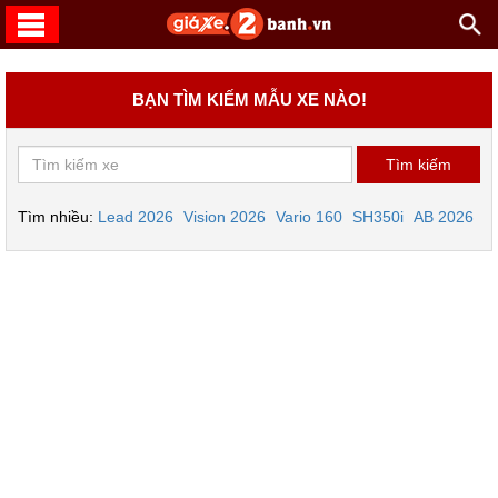
BẠN TÌM KIẾM MẪU XE NÀO!
Tìm nhiều:
Lead 2026
Vision 2026
Vario 160
SH350i
AB 2026