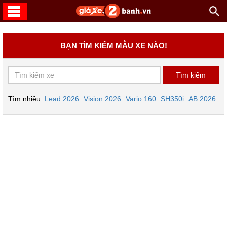
BẠN TÌM KIẾM MẪU XE NÀO!
Tìm nhiều:
Lead 2026
Vision 2026
Vario 160
SH350i
AB 2026