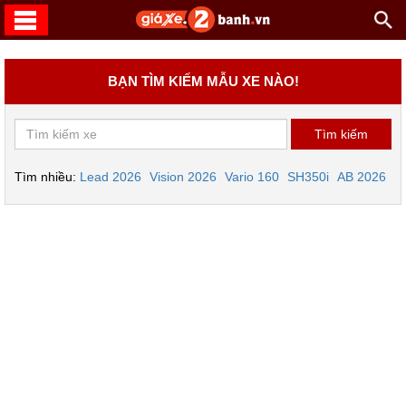
BẠN TÌM KIẾM MẪU XE NÀO!
Tìm nhiều:
Lead 2026
Vision 2026
Vario 160
SH350i
AB 2026