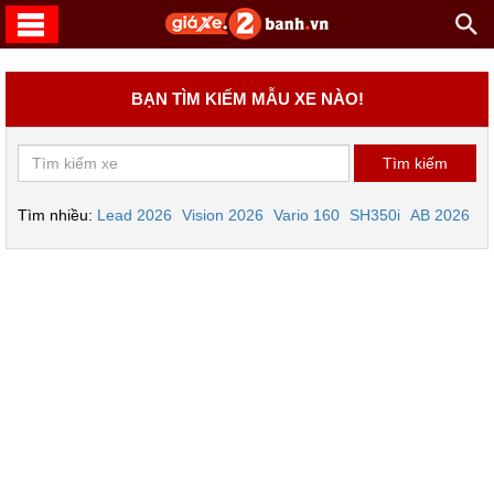
BẠN TÌM KIẾM MẪU XE NÀO!
Tìm nhiều:
Lead 2026
Vision 2026
Vario 160
SH350i
AB 2026