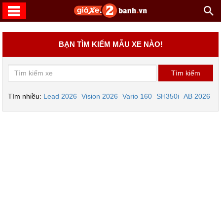
BẠN TÌM KIẾM MẪU XE NÀO!
Tìm nhiều:
Lead 2026
Vision 2026
Vario 160
SH350i
AB 2026