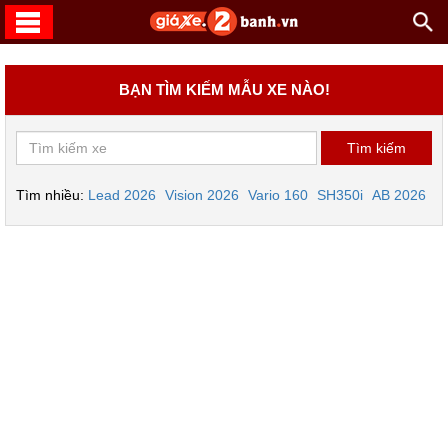
BẠN TÌM KIẾM MẪU XE NÀO!
Tìm nhiều:
Lead 2026
Vision 2026
Vario 160
SH350i
AB 2026