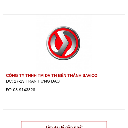
CÔNG TY TNHH TM DV TH BẾN THÀNH SAVICO
ĐC: 17-19 TRẦN HƯNG ĐẠO
ÐT: 08-9143826
Tìm đại lý gần nhất