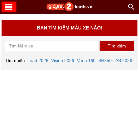
BẠN TÌM KIẾM MẪU XE NÀO!
Tìm nhiều:
Lead 2026
Vision 2026
Vario 160
SH350i
AB 2026