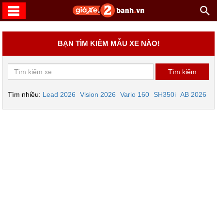
BẠN TÌM KIẾM MẪU XE NÀO!
Tìm nhiều:
Lead 2026
Vision 2026
Vario 160
SH350i
AB 2026