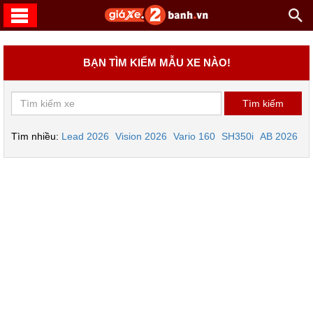
BẠN TÌM KIẾM MẪU XE NÀO!
Tìm nhiều:
Lead 2026
Vision 2026
Vario 160
SH350i
AB 2026