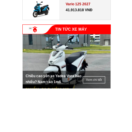
Vario 125 2027
41.913.818 VNĐ
TIN TỨC XE MÁY
Chiều cao yên xe Yadea Vora bao
Xem chi tiết
nhiêu? Nam cao 1m6