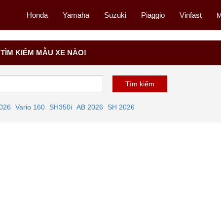
Honda
Yamaha
Suzuki
Piaggio
Vinfast
M
TÌM KIẾM MẪU XE NÀO!
2026
Vario 160
SH350i
AB 2026
SH 2026