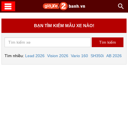
BẠN TÌM KIẾM MẪU XE NÀO!
Tìm nhiều:
Lead 2026
Vision 2026
Vario 160
SH350i
AB 2026