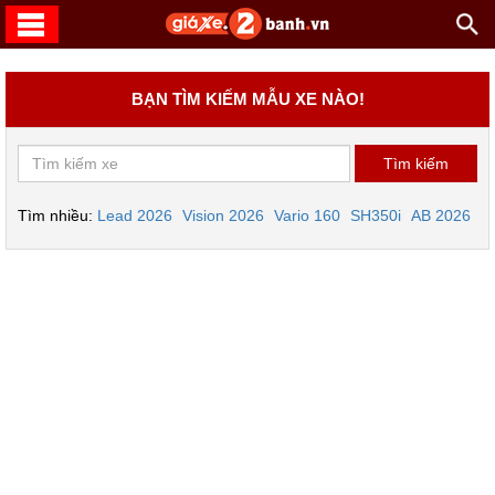
BẠN TÌM KIẾM MẪU XE NÀO!
Tìm nhiều:
Lead 2026
Vision 2026
Vario 160
SH350i
AB 2026