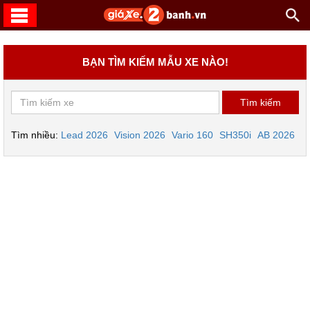
BẠN TÌM KIẾM MẪU XE NÀO!
Tìm nhiều:
Lead 2026
Vision 2026
Vario 160
SH350i
AB 2026