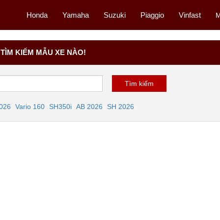
Honda
Yamaha
Suzuki
Piaggio
Vinfast
M
TÌM KIẾM MẪU XE NÀO!
2026
Vario 160
SH350i
AB 2026
SH 2026