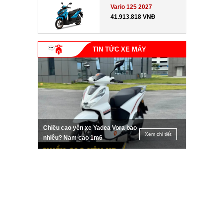
Vario 125 2027
41.913.818 VNĐ
TIN TỨC XE MÁY
Chiều cao yên xe Yadea Vora bao
Xem chi tiết
nhiêu? Nam cao 1m6