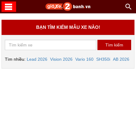
BẠN TÌM KIẾM MẪU XE NÀO!
Tìm nhiều:
Lead 2026
Vision 2026
Vario 160
SH350i
AB 2026