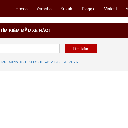
Honda
Yamaha
Suzuki
Piaggio
Vinfast
M
TÌM KIẾM MẪU XE NÀO!
2026
Vario 160
SH350i
AB 2026
SH 2026