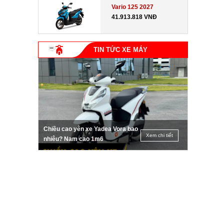
Vario 125 2027
41.913.818 VNĐ
TIN TỨC XE MÁY
Chiều cao yên xe Yadea Vora bao
Xem chi tiết
nhiêu? Nam cao 1m6