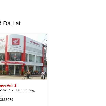
ố Đà Lạt
gọc Anh 2
-167 Phan Đình Phùng,
 2
 3836279