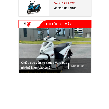
Vario 125 2027
41.913.818 VNĐ
TIN TỨC XE MÁY
Chiều cao yên xe Yadea Vora bao
Xem chi tiết
nhiêu? Nam cao 1m6