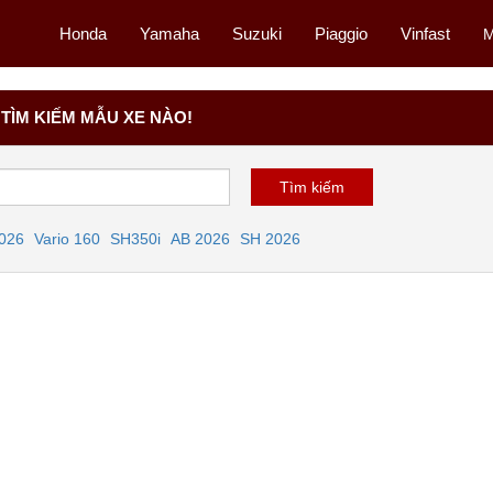
Honda
Yamaha
Suzuki
Piaggio
Vinfast
M
TÌM KIẾM MẪU XE NÀO!
2026
Vario 160
SH350i
AB 2026
SH 2026