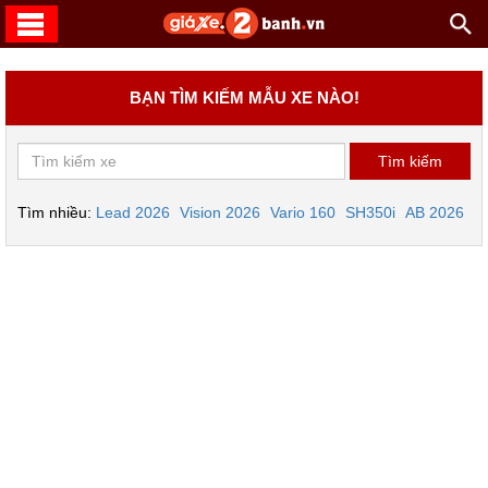
BẠN TÌM KIẾM MẪU XE NÀO!
Tìm nhiều:
Lead 2026
Vision 2026
Vario 160
SH350i
AB 2026