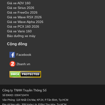
Giá xe ADV 160
Giá xe Sirius 2026
Giá xe FreeGo 2026
Giá xe Wave RSX 2026
Giá xe Wave Alpha 2026
Giá xe PCX 160 2026
Giá xe Vario 160
Bảo dưỡng xe máy
Cộng đồng
Facebook
2banh.vn
Công ty TNHH Truyền Thông Số
Số ĐKKD: 0304710474
Văn Phòng: 118 Nhất Chi Mai, KP.24, P.Tân Bình, Tp.HCM
Địa chỉ làm việc:
309 Vườn Lài, P.Phú Thọ Hòa, Tp.HCM