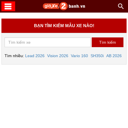
BẠN TÌM KIẾM MẪU XE NÀO!
Tìm nhiều:
Lead 2026
Vision 2026
Vario 160
SH350i
AB 2026