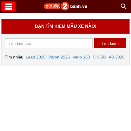
BẠN TÌM KIẾM MẪU XE NÀO!
Tìm nhiều:
Lead 2026
Vision 2026
Vario 160
SH350i
AB 2026