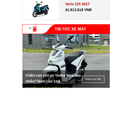
Vario 125 2027
41.913.818 VNĐ
TIN TỨC XE MÁY
Chiều cao yên xe Yadea Vora bao
Xem chi tiết
nhiêu? Nam cao 1m6