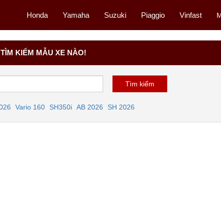
Honda
Yamaha
Suzuki
Piaggio
Vinfast
M
TÌM KIẾM MẪU XE NÀO!
2026
Vario 160
SH350i
AB 2026
SH 2026