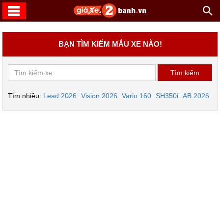
BẠN TÌM KIẾM MẪU XE NÀO!
Tìm nhiều:
Lead 2026
Vision 2026
Vario 160
SH350i
AB 2026