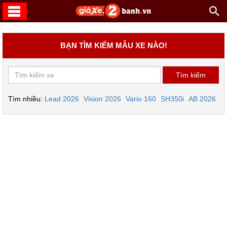
BẠN TÌM KIẾM MẪU XE NÀO!
Tìm nhiều:
Lead 2026
Vision 2026
Vario 160
SH350i
AB 2026