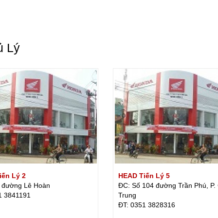
ủ Lý
ến Lý 2
HEAD Tiến Lý 5
 đường Lê Hoàn
ĐC: Số 104 đường Trần Phú, P.
1 3841191
Trung
ÐT: 0351 3828316