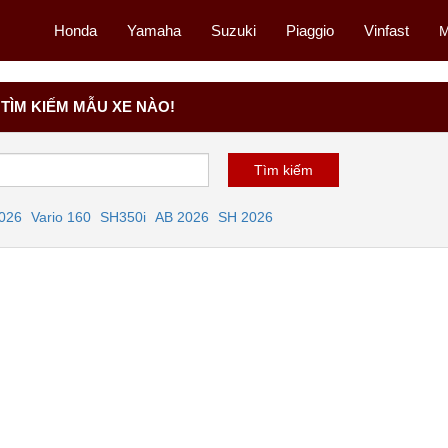
Honda
Yamaha
Suzuki
Piaggio
Vinfast
M
TÌM KIẾM MẪU XE NÀO!
2026
Vario 160
SH350i
AB 2026
SH 2026