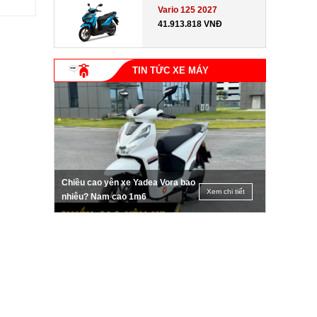
Vario 125 2027
41.913.818 VNĐ
TIN TỨC XE MÁY
Chiều cao yên xe Yadea Vora bao
Xem chi tiết
nhiêu? Nam cao 1m6