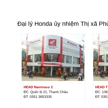
Đại lý Honda ủy nhiệm Thị xã Ph
HEAD Naintraco 2
HEAD Ti
ĐC: Quốc lộ 21, Thanh Châu
ĐC: 136
ÐT: 0351 3853335
ÐT: 035