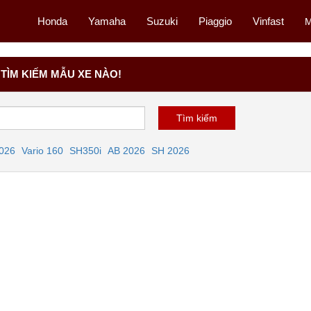
Honda
Yamaha
Suzuki
Piaggio
Vinfast
M
TÌM KIẾM MẪU XE NÀO!
2026
Vario 160
SH350i
AB 2026
SH 2026