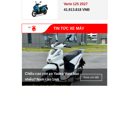
Vario 125 2027
41.913.818 VNĐ
TIN TỨC XE MÁY
Chiều cao yên xe Yadea Vora bao
Xem chi tiết
nhiêu? Nam cao 1m6