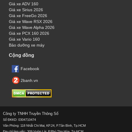
Giá xe ADV 160
Giá xe Sirius 2026
Giá xe FreeGo 2026
Giá xe Wave RSX 2026
Giá xe Wave Alpha 2026
Giá xe PCX 160 2026
Giá xe Vario 160
Bảo dưỡng xe máy
Cộng đồng
Facebook
2banh.vn
Công ty TNHH Truyền Thông Số
Số ĐKKD: 0304710474
Văn Phòng: 118 Nhất Chi Mai, KP.24, P.Tân Bình, Tp.HCM
Địa chỉ làm việc:
309 Vườn Lài, P.Phú Thọ Hòa, Tp.HCM