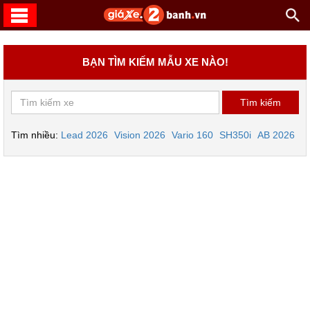
BẠN TÌM KIẾM MẪU XE NÀO!
Tìm nhiều:
Lead 2026
Vision 2026
Vario 160
SH350i
AB 2026