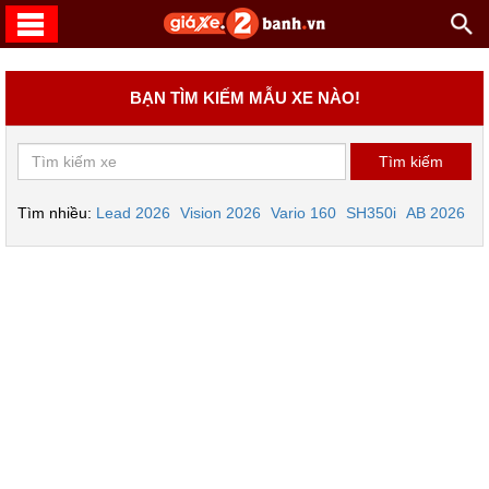
BẠN TÌM KIẾM MẪU XE NÀO!
Tìm nhiều:
Lead 2026
Vision 2026
Vario 160
SH350i
AB 2026