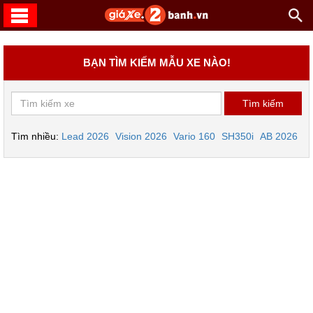
BẠN TÌM KIẾM MẪU XE NÀO!
Tìm nhiều:
Lead 2026
Vision 2026
Vario 160
SH350i
AB 2026