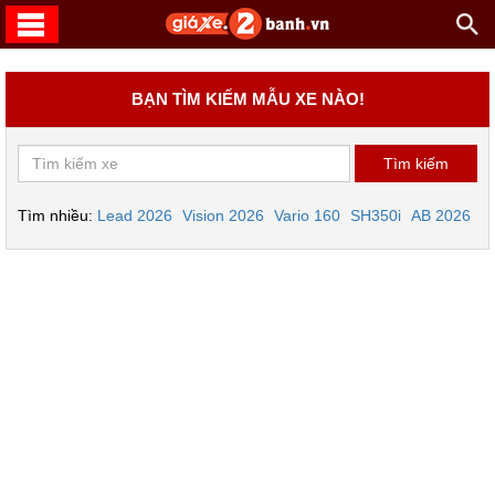
BẠN TÌM KIẾM MẪU XE NÀO!
Tìm nhiều:
Lead 2026
Vision 2026
Vario 160
SH350i
AB 2026