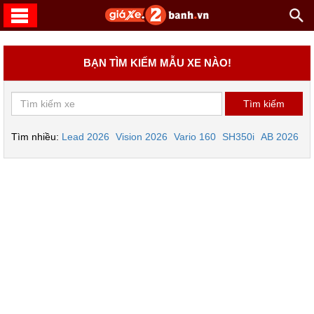
BẠN TÌM KIẾM MẪU XE NÀO!
Tìm nhiều:
Lead 2026
Vision 2026
Vario 160
SH350i
AB 2026