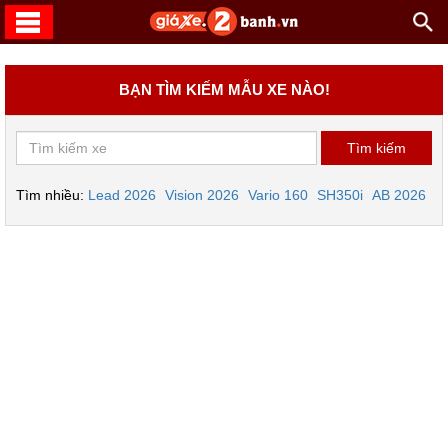
BẠN TÌM KIẾM MẪU XE NÀO!
Tìm nhiều:
Lead 2026
Vision 2026
Vario 160
SH350i
AB 2026