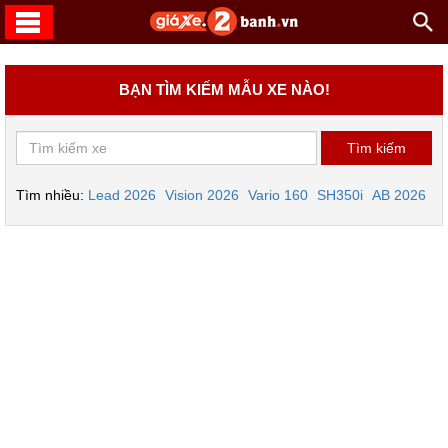
BẠN TÌM KIẾM MẪU XE NÀO!
Tìm nhiều:
Lead 2026
Vision 2026
Vario 160
SH350i
AB 2026