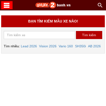
BẠN TÌM KIẾM MẪU XE NÀO!
Tìm nhiều:
Lead 2026
Vision 2026
Vario 160
SH350i
AB 2026