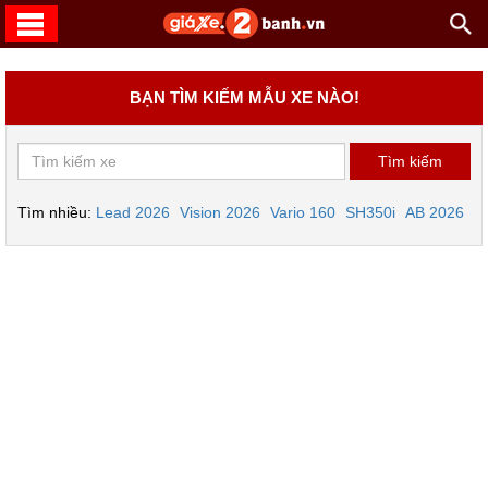
BẠN TÌM KIẾM MẪU XE NÀO!
Tìm nhiều:
Lead 2026
Vision 2026
Vario 160
SH350i
AB 2026