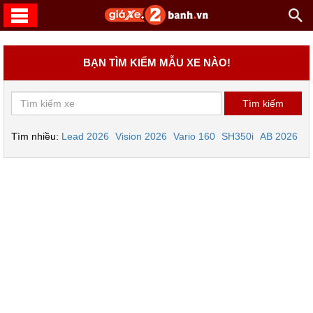
BẠN TÌM KIẾM MẪU XE NÀO!
Tìm nhiều:
Lead 2026
Vision 2026
Vario 160
SH350i
AB 2026