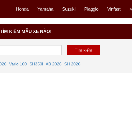
Honda
Yamaha
Suzuki
Piaggio
Vinfast
M
TÌM KIẾM MẪU XE NÀO!
2026
Vario 160
SH350i
AB 2026
SH 2026