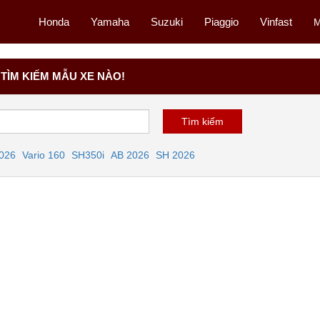
Honda
Yamaha
Suzuki
Piaggio
Vinfast
M
TÌM KIẾM MẪU XE NÀO!
2026
Vario 160
SH350i
AB 2026
SH 2026