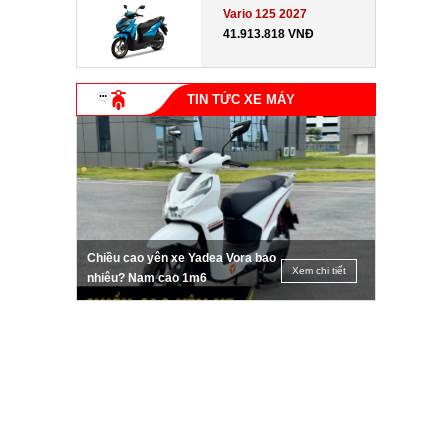
Vario 125 2027
41.913.818 VNĐ
TIN TỨC XE MÁY
Chiều cao yên xe Yadea Vora bao
Xem chi tiết
nhiêu? Nam cao 1m6