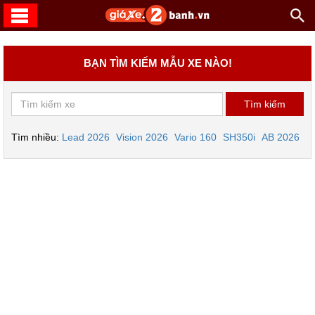
BẠN TÌM KIẾM MẪU XE NÀO!
Tìm nhiều:
Lead 2026
Vision 2026
Vario 160
SH350i
AB 2026